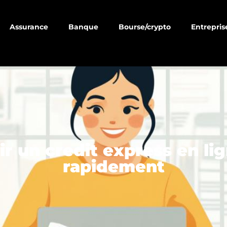
Assurance
Banque
Bourse/crypto
Entrepris
 un credit express en lig
rapidement